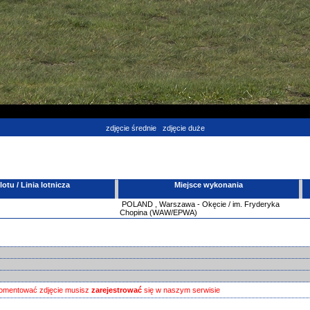
zdjęcie średnie
zdjęcie duże
tu / Linia lotnicza
Miejsce wykonania
POLAND
,
Warszawa - Okęcie / im. Fryderyka
Chopina (WAW/EPWA)
omentować zdjęcie musisz
zarejestrować
się w naszym serwisie