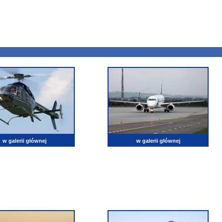
w galerii głównej
w galerii głównej