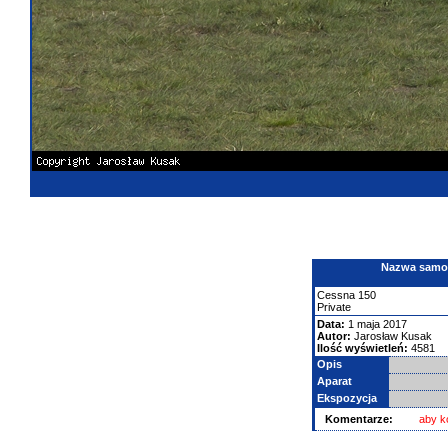
Nazwa samolo
Cessna
150
Private
Data:
1 maja 2017
Autor:
Jarosław Kusak
Ilość wyświetleń:
4581
Opis
Aparat
Ekspozycja
Komentarze:
aby k