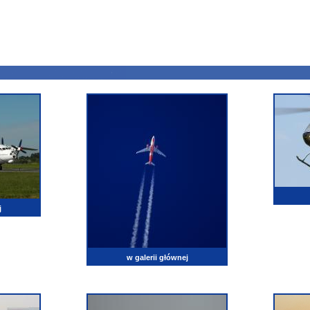
j
w galerii głównej