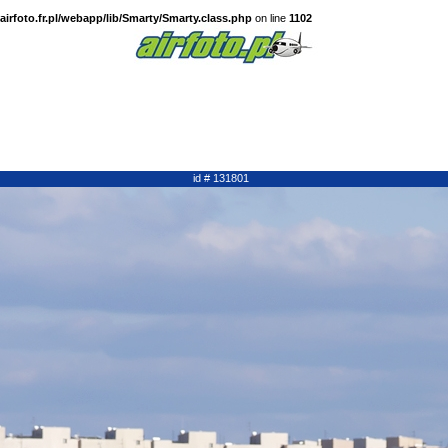
irfoto.fr.pl/webapp/lib/Smarty/Smarty.class.php
on line
1102
id # 131801