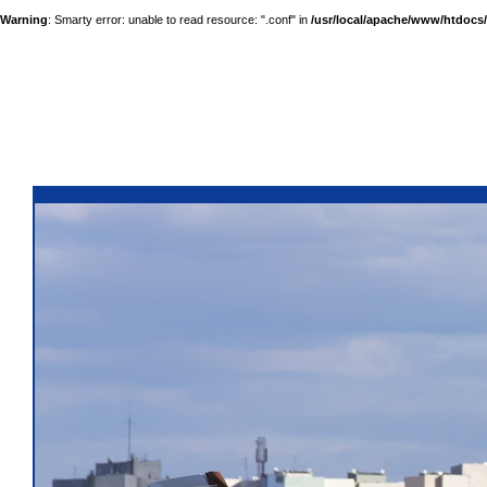
Warning
: Smarty error: unable to read resource: ".conf" in
/usr/local/apache/www/htdocs/a