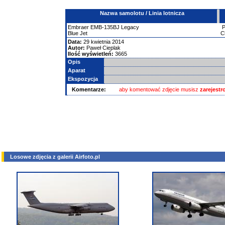
Nazwa samolotu / Linia lotnicza
Embraer
EMB-135BJ Legacy
Blue Jet
C
Data:
29 kwietnia 2014
Autor:
Paweł Cieplak
Ilość wyświetleń:
3665
Opis
Aparat
Ekspozycja
Komentarze:
aby komentować zdjęcie musisz
zarejest
Losowe zdjęcia z galerii Airfoto.pl