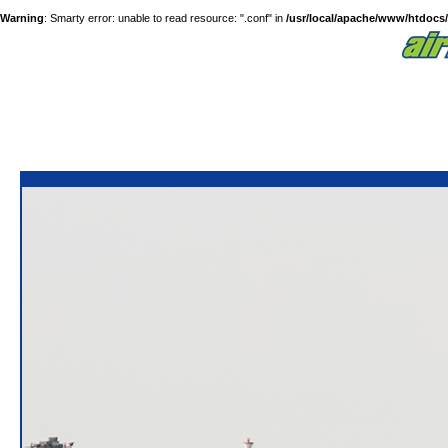
Warning
: Smarty error: unable to read resource: ".conf" in
/usr/local/apache/www/htdocs/a