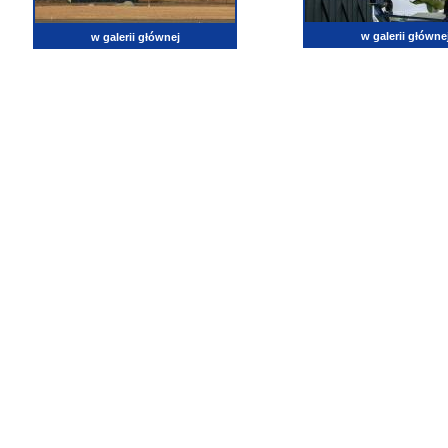
w galerii główne
w galerii głównej
lotnictwo, zdjęcia lotnicze, fotografia, pasja, lotnisko, klub miłoników lotnictwa, balony, samol