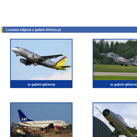
Losowe zdjęcia z galerii Airfoto.pl
w galerii głównej
w galerii główne