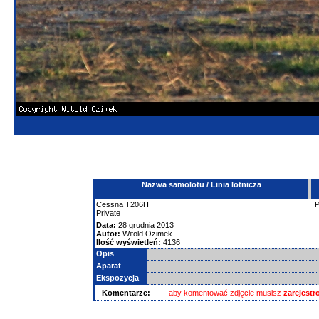
Nazwa samolotu / Linia lotnicza
Cessna
T206H
Private
Data:
28 grudnia 2013
Autor:
Witold Ozimek
Ilość wyświetleń:
4136
Opis
Aparat
Ekspozycja
Komentarze:
aby komentować zdjęcie musisz
zarejest