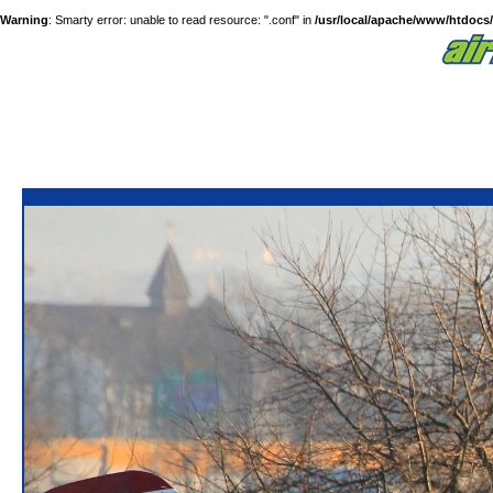
Warning
: Smarty error: unable to read resource: ".conf" in
/usr/local/apache/www/htdocs/a