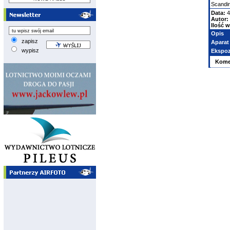
Scandin
Data:
4
Autor:
Ilość w
Opis
zapisz
Aparat
wypisz
Ekspoz
Kome