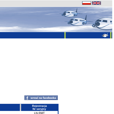
Rejestracja
Nr seryjny
LN-RMT