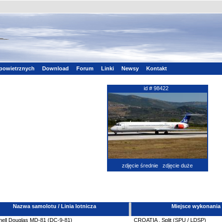
powietrznych
Download
Forum
Linki
Newsy
Kontakt
id # 98422
zdjęcie średnie
zdjęcie duże
Nazwa samolotu / Linia lotnicza
Miejsce wykonania
ell Douglas
MD-81 (DC-9-81)
CROATIA
,
Split (SPU / LDSP)