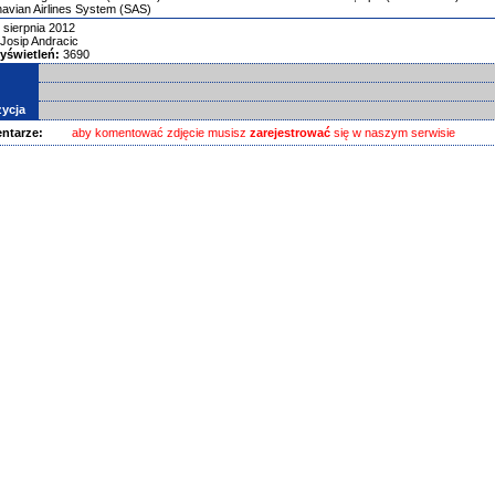
avian Airlines System (SAS)
 sierpnia 2012
Josip Andracic
yświetleń:
3690
ycja
ntarze:
aby komentować zdjęcie musisz
zarejestrować
się w naszym serwisie