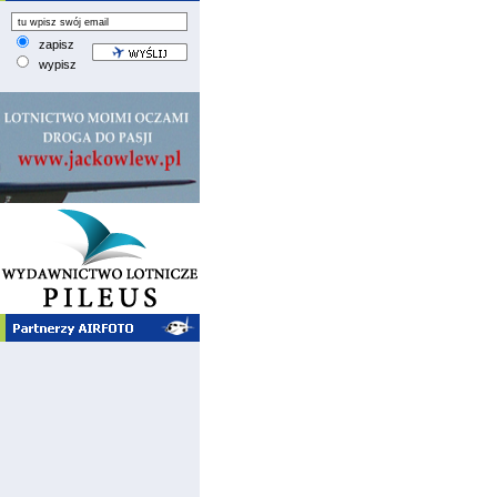
zapisz
wypisz