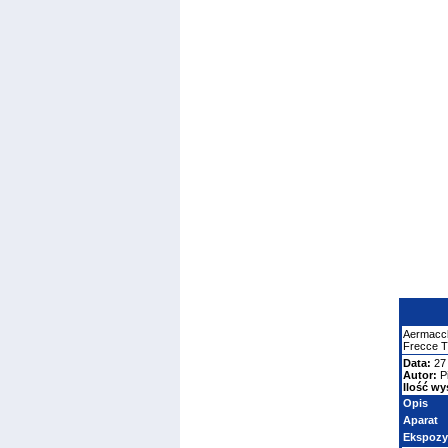
Aermacc
Frecce Tr
Data:
27 
Autor:
P
Ilość wy
Opis
Aparat
Ekspozy