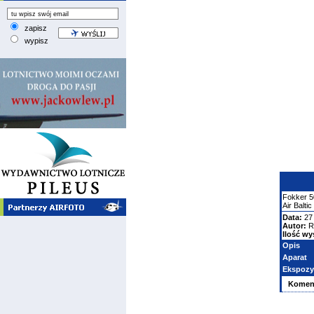
zapisz
wypisz
Fokker
5
Air Baltic
Data:
27 
Autor:
R
Ilość wy
Opis
Aparat
Ekspozy
Komen