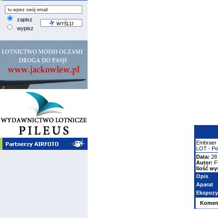
zapisz
wypisz
Embraer
LOT - Pol
Data:
28 
Autor:
F
Ilość wy
Opis
Aparat
Ekspozy
Komen