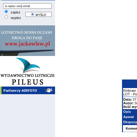
zapisz
wypisz
Embraer
LOT - Pol
Data:
27
Autor:
S
Ilość wy
Opis
Aparat
Ekspozy
Komen