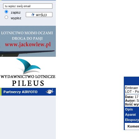
zapisz
wypisz
Embraer
LOT - Pol
Data:
17
Autor:
S
Ilość wy
Opis
Aparat
Ekspozy
Komen