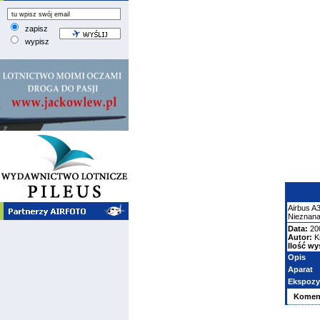
zapisz
wypisz
Airbus
A
Nieznana
Data:
20
Autor:
K
Ilość wy
Opis
Aparat
Ekspozy
Komen