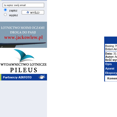
zapisz
wypisz
Boeing
7
British A
Data:
31 
Autor:
A
Ilość wy
Opis
Aparat
Ekspozy
Komen