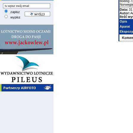
Boeing
7
Norwegian
Data:
31 
zapisz
Autor:
A
Ilość wy
wypisz
Opis
Aparat
Ekspozy
Komen