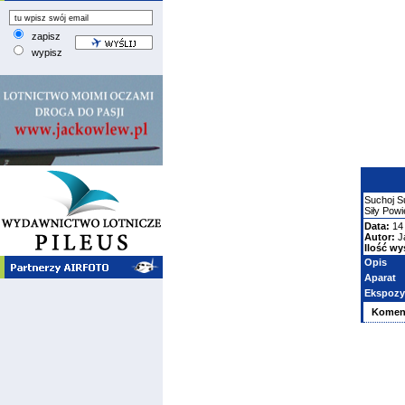
zapisz
wypisz
Suchoj
S
Siły Pow
Data:
14 
Autor:
J
Ilość wy
Opis
Aparat
Ekspozy
Komen