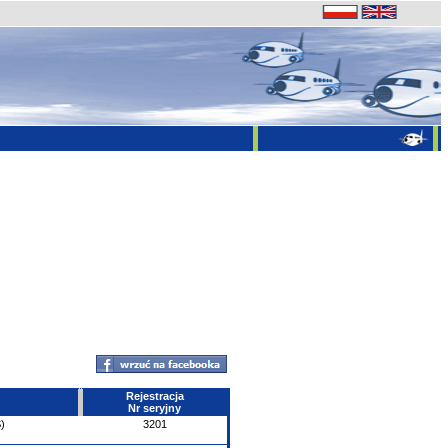
Rejestracja
Nr seryjny
)
3201