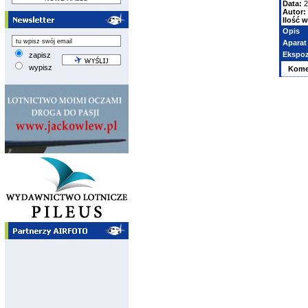
Data:
2
Autor:
Ilość w
Opis
Aparat
Ekspoz
zapisz
wypisz
Kome