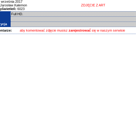
 września 2017
Jarosław Kalemon
ZDJĘCIE Z ART
yświetleń:
6023
Full HD.
ycja
ntarze:
aby komentować zdjęcie musisz
zarejestrować
się w naszym serwisie