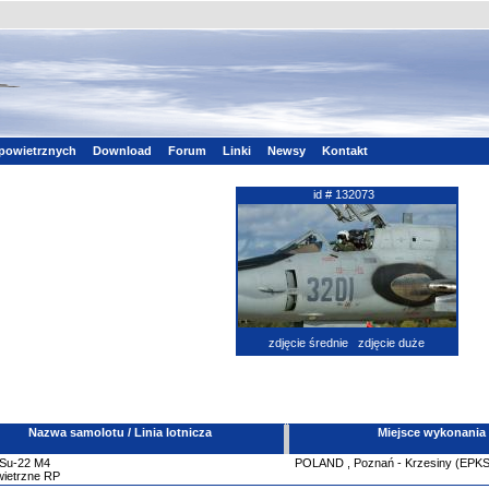
powietrznych
Download
Forum
Linki
Newsy
Kontakt
id # 132073
zdjęcie średnie
zdjęcie duże
Nazwa samolotu / Linia lotnicza
Miejsce wykonania
Su-22
M4
POLAND
,
Poznań - Krzesiny (EPKS
wietrzne RP