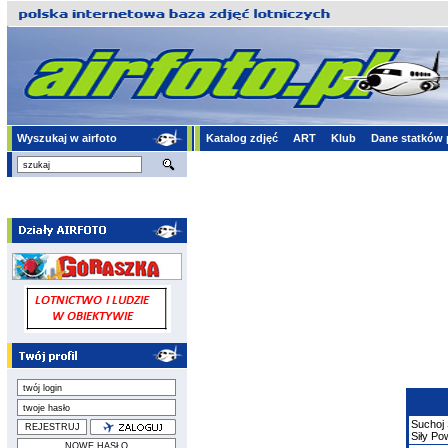
Wyszukaj w airfoto
Katalog zdjęć
ART
Klub
Dane statków 
Suchoj
Siły Po