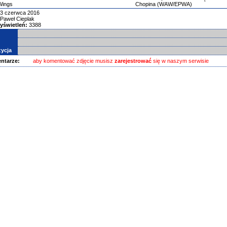
Wings
Chopina (WAW/EPWA)
3 czerwca 2016
Paweł Cieplak
yświetleń:
3388
ycja
ntarze:
aby komentować zdjęcie musisz
zarejestrować
się w naszym serwisie