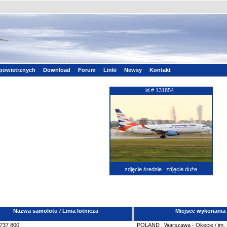
powietrznych
Download
Forum
Linki
Newsy
Kontakt
id # 131854
zdjęcie średnie
zdjęcie duże
Nazwa samolotu / Linia lotnicza
Miejsce wykonania
737
800
POLAND
,
Warszawa - Okęcie / im.