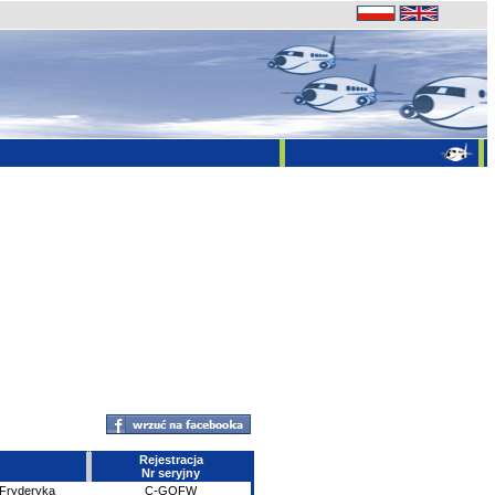
Rejestracja
Nr seryjny
 Fryderyka
C-GOFW