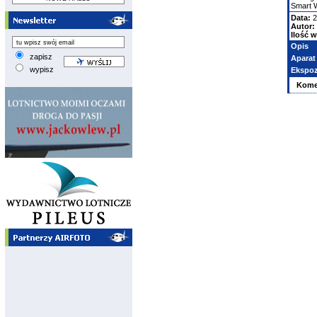
Smart 
Data:
2
Autor:
Ilość w
Opis
zapisz
Aparat
wypisz
Ekspoz
Kome