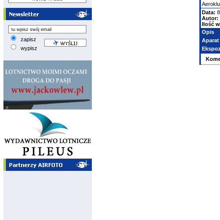
Aeroklu
Data:
8
Autor:
Ilość w
Opis
zapisz
Aparat
wypisz
Ekspoz
Kome