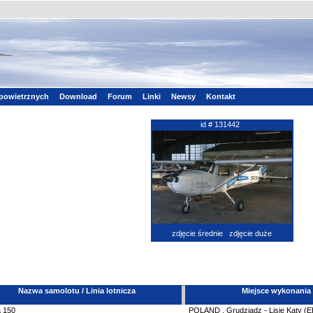
powietrznych
Download
Forum
Linki
Newsy
Kontakt
id # 131442
zdjęcie średnie
zdjęcie duże
Nazwa samolotu / Linia lotnicza
Miejsce wykonania
a
150
POLAND
,
Grudziądz - Lisie Kąty (