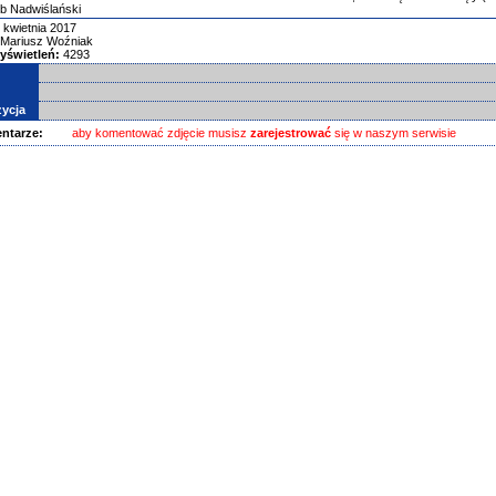
b Nadwiślański
 kwietnia 2017
Mariusz Woźniak
yświetleń:
4293
ycja
ntarze:
aby komentować zdjęcie musisz
zarejestrować
się w naszym serwisie