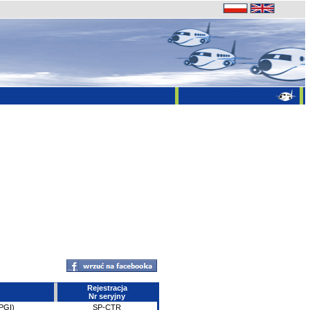
Rejestracja
Nr seryjny
EPGI)
SP-CTR