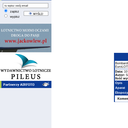
zapisz
wypisz
Bombard
EuroLO
Data:
10 
Autor:
S
Ilość wy
Opis
Aparat
Ekspozy
Komen