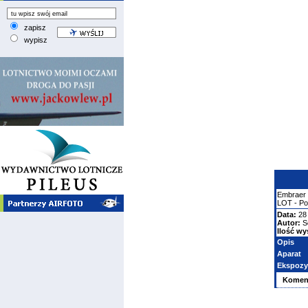
zapisz
wypisz
Embraer
LOT - Pol
Data:
28 
Autor:
S
Ilość wy
Opis
Aparat
Ekspozy
Komen