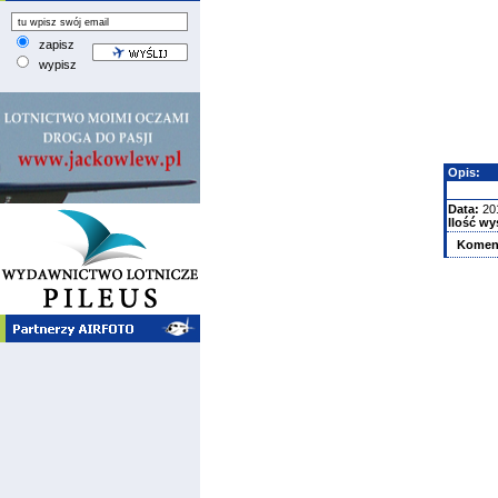
zapisz
wypisz
Opis:
Data:
20
Ilość wy
Komen