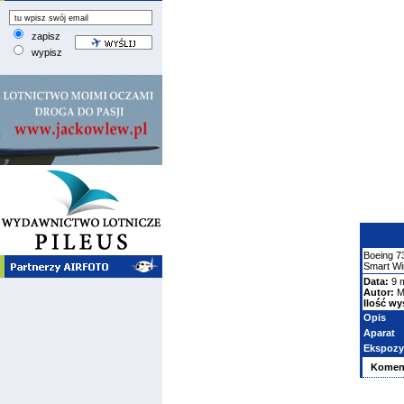
zapisz
wypisz
Boeing
7
Smart W
Data:
9 
Autor:
M
Ilość wy
Opis
Aparat
Ekspozy
Komen