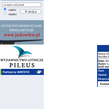
zapisz
wypisz
Airbus
A
Aeroflot 
Data:
lis
Autor:
Ł
Ilość wy
Opis
Aparat
Ekspozy
Komen