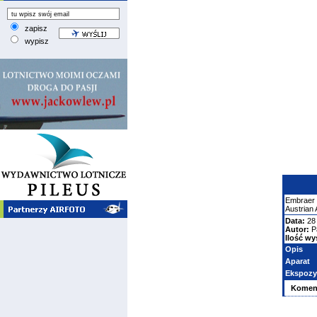
zapisz
wypisz
Embraer
Austrian 
Data:
28
Autor:
P
Ilość wy
Opis
Aparat
Ekspozy
Komen