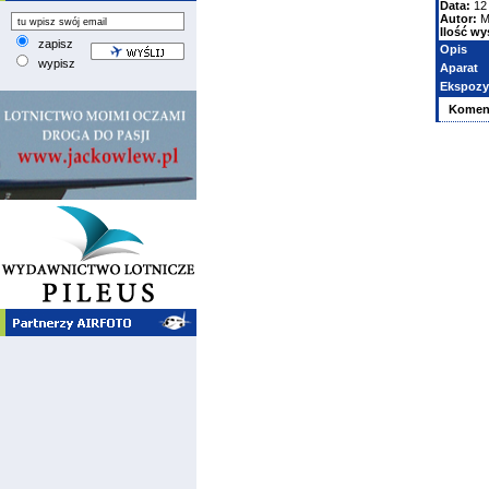
Data:
12
Autor:
M
Ilość wy
zapisz
Opis
wypisz
Aparat
Ekspozy
Komen