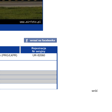
Rejestracja
Nr seryjny
e (PRG/LKPR)
UR-82060
wróć