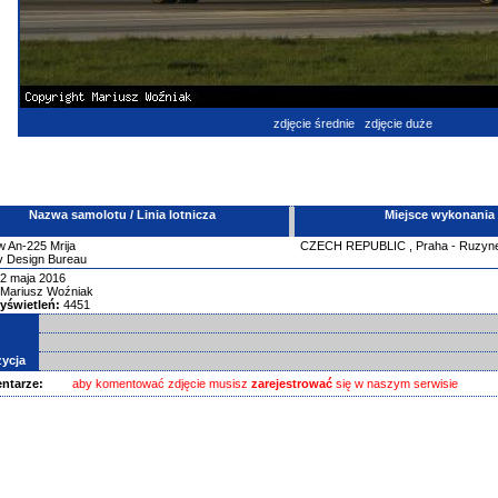
zdjęcie średnie
zdjęcie duże
Nazwa samolotu / Linia lotnicza
Miejsce wykonania
w
An-225 Mrija
CZECH REPUBLIC
,
Praha - Ruzyn
v Design Bureau
2 maja 2016
Mariusz Woźniak
yświetleń:
4451
ycja
ntarze:
aby komentować zdjęcie musisz
zarejestrować
się w naszym serwisie