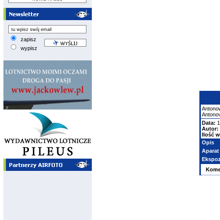
zapisz
wypisz
Antono
Antono
Data:
1
Autor:
Ilość w
Opis
Aparat
Ekspoz
Kome