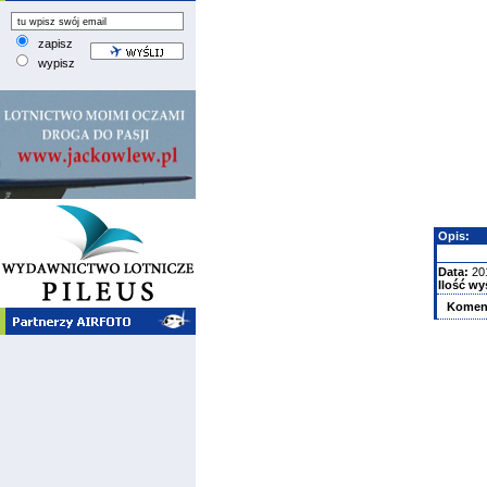
zapisz
wypisz
Opis:
Data:
20
Ilość wy
Komen