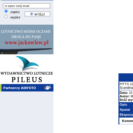
zapisz
wypisz
PITTS
1
Scandina
Data:
15
Autor:
M
Ilość wy
Opis
Aparat
Ekspozy
Komen