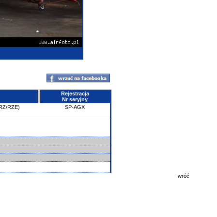
Rejestracja
Nr seryjny
PRZ/RZE)
SP-AGX
wróć