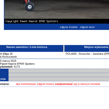
zdjęcie średnie
zdjęcie duże
Nazwa samolotu / Linia lotnicza
Miejsce wykonania
04
Wilga 35
POLAND
,
Rzeszów - Jasionka (E
ub Rzeszowski
5 marca 2015
Paweł Hawrot EPKR Spotters
yświetleń:
5173
ycja
ntarze:
aby komentować zdjęcie musisz
zarejestrować
się w naszym serwisie