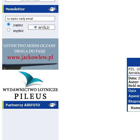
zapisz
wypisz
PZL
-1
Aerokl
Data:
2
Autor:
Ilość w
Opis
Aparat
Ekspoz
Kome