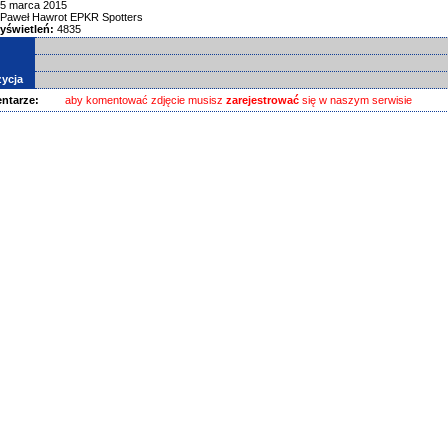
5 marca 2015
Paweł Hawrot EPKR Spotters
yświetleń:
4835
ycja
ntarze:
aby komentować zdjęcie musisz
zarejestrować
się w naszym serwisie