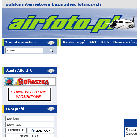
Wyszukaj w airfoto
Katalog zdjęć
ART
Klub
Dane statków 
Socata
Ośrodek