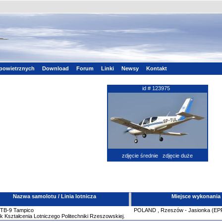
powietrznych
Download
Forum
Linki
Newsy
Kontakt
id # 123975
zdjęcie średnie
zdjęcie duże
Nazwa samolotu / Linia lotnicza
Miejsce wykonania
TB-9 Tampico
POLAND
,
Rzeszów - Jasionka (E
 Kształcenia Lotniczego Politechniki Rzeszowskiej.