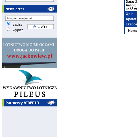
Data:
2
Autor:
Ilość w
Opis
Aparat
Ekspoz
zapisz
wypisz
Kome