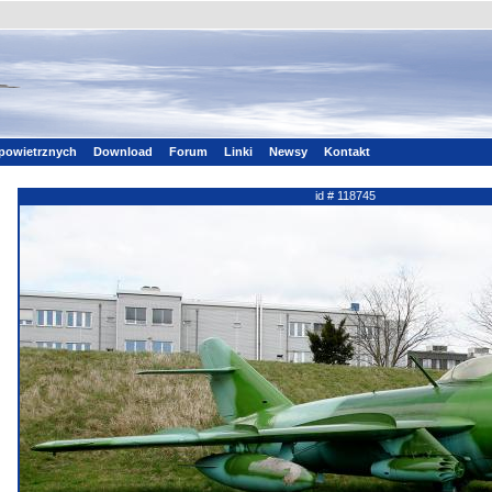
powietrznych
Download
Forum
Linki
Newsy
Kontakt
id # 118745