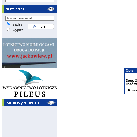
zapisz
wypisz
Opis:
Data:
2
Ilość w
Kome