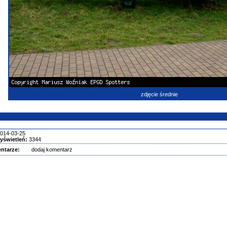
zdjęcie średnie
014-03-25
yświetleń:
3344
ntarze:
dodaj komentarz