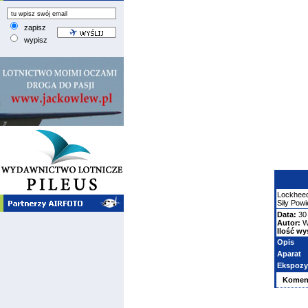
zapisz
wypisz
Lockhee
Siły Pow
Data:
30 
Autor:
W
Ilość wy
Opis
Aparat
Ekspozy
Komen