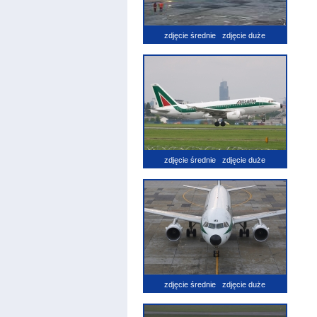
zdjęcie średnie
zdjęcie duże
zdjęcie średnie
zdjęcie duże
zdjęcie średnie
zdjęcie duże