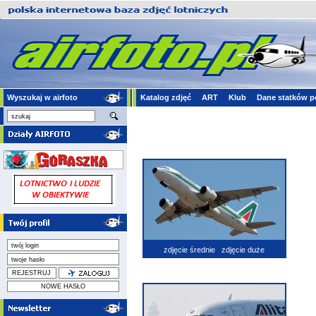
Wyszukaj w airfoto
Katalog zdjęć
ART
Klub
Dane statków p
zdjęcie średnie
zdjęcie duże