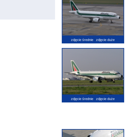
zdjęcie średnie
zdjęcie duże
zdjęcie średnie
zdjęcie duże