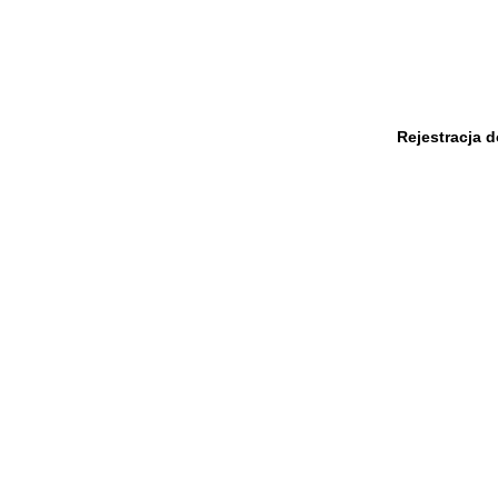
Rejestracja 