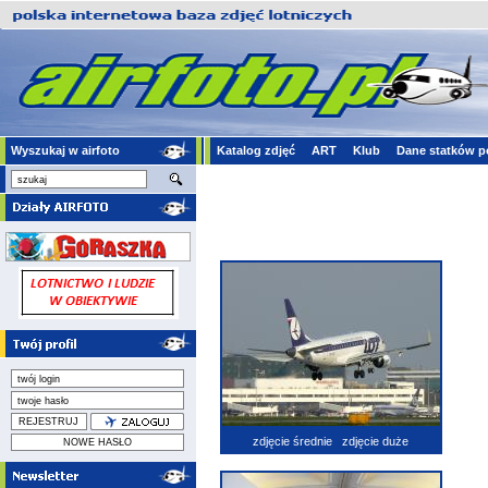
Wyszukaj w airfoto
Katalog zdjęć
ART
Klub
Dane statków p
zdjęcie średnie
zdjęcie duże