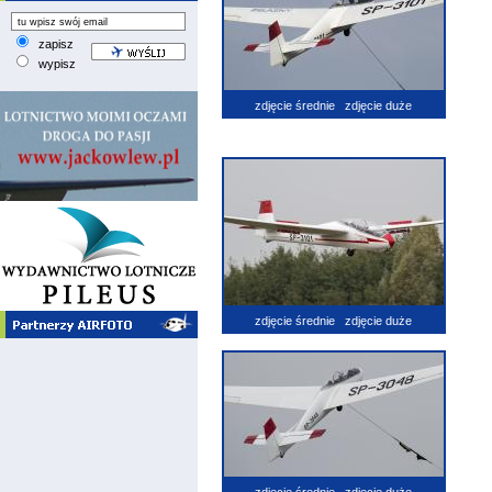
zapisz
wypisz
zdjęcie średnie
zdjęcie duże
zdjęcie średnie
zdjęcie duże