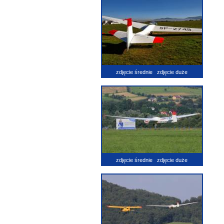
zdjęcie średnie
zdjęcie duże
zdjęcie średnie
zdjęcie duże