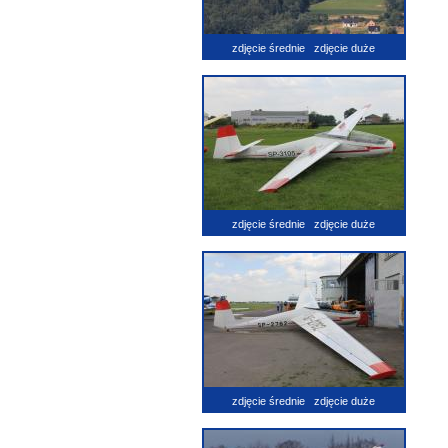
zdjęcie średnie
zdjęcie duże
zdjęcie średnie
zdjęcie duże
zdjęcie średnie
zdjęcie duże