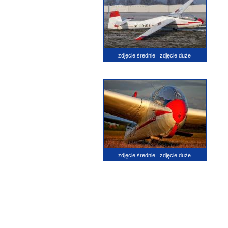
zdjęcie średnie
zdjęcie duże
zdjęcie średnie
zdjęcie duże