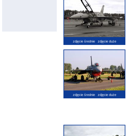
zdjęcie średnie
zdjęcie duże
zdjęcie średnie
zdjęcie duże