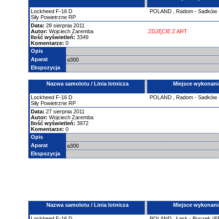
Lockheed
F-16
D
POLAND
,
Radom - Sadków
Siły Powietrzne RP
Data:
28 sierpnia 2011
Autor:
Wojciech Zaremba
ZDJĘCIE Z ART
Ilość wyświetleń:
3349
Komentarze:
0
Opis
Aparat
a300
Ekspozycja
Nazwa samolotu / Linia lotnicza
Miejsce wykonani
Lockheed
F-16
D
POLAND
,
Radom - Sadków
Siły Powietrzne RP
Data:
27 sierpnia 2011
Autor:
Wojciech Zaremba
Ilość wyświetleń:
3972
Komentarze:
0
Opis
Aparat
a300
Ekspozycja
Nazwa samolotu / Linia lotnicza
Miejsce wykonani
Lockheed
F-16
D
POLAND
,
Łask - Buczek (E