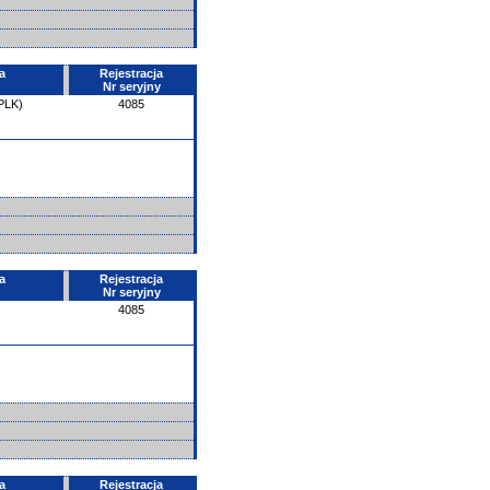
a
Rejestracja
Nr seryjny
PLK)
4085
a
Rejestracja
Nr seryjny
4085
a
Rejestracja