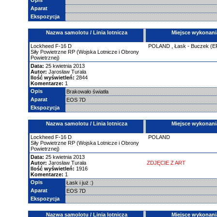
Opis
Aparat
Ekspozycja
Nazwa samolotu / Linia lotnicza
Miejsce wykonani
Lockheed
F-16
D
POLAND
,
Łask - Buczek (E
Siły Powietrzne RP (Wojska Lotnicze i Obrony
Powietrznej)
Data:
25 kwietnia 2013
Autor:
Jarosław Turała
Ilość wyświetleń:
2844
Komentarze:
1
Opis
Brakowało światła
Aparat
EOS 7D
Ekspozycja
Nazwa samolotu / Linia lotnicza
Miejsce wykonani
Lockheed
F-16
D
POLAND
Siły Powietrzne RP (Wojska Lotnicze i Obrony
Powietrznej)
Data:
25 kwietnia 2013
Autor:
Jarosław Turała
ZDJĘCIE Z ART
Ilość wyświetleń:
1916
Komentarze:
1
Opis
Łask i już :)
Aparat
EOS 7D
Ekspozycja
Nazwa samolotu / Linia lotnicza
Miejsce wykonani