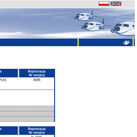
a
Rejestracja
Nr seryjny
PLK)
4085
a
Rejestracja
Nr seryjny