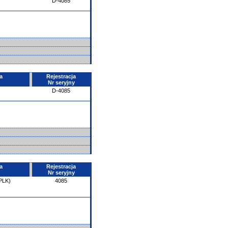
D-4085
a
Rejestracja
Nr seryjny
D-4085
a
Rejestracja
Nr seryjny
PLK)
4085