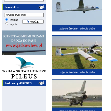
zapisz
wypisz
zdjęcie średnie
zdjęcie duże
zdjęcie średnie
zdjęcie duże