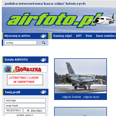
Wyszukaj w airfoto
Katalog zdjęć
ART
Klub
Dane statków 
zdjęcie średnie
zdjęcie duże