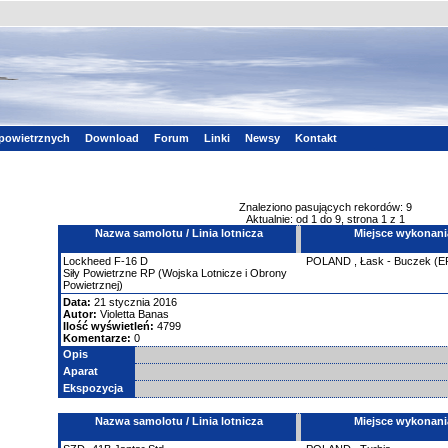
powietrznych
Download
Forum
Linki
Newsy
Kontakt
Znaleziono pasujących rekordów: 9
Aktualnie: od 1 do 9, strona 1 z 1
Nazwa samolotu / Linia lotnicza
Miejsce wykonani
Lockheed
F-16
D
POLAND
,
Łask - Buczek (E
Siły Powietrzne RP (Wojska Lotnicze i Obrony
Powietrznej)
Data:
21 stycznia 2016
Autor:
Violetta Banas
Ilość wyświetleń:
4799
Komentarze:
0
Opis
Aparat
Ekspozycja
Nazwa samolotu / Linia lotnicza
Miejsce wykonani