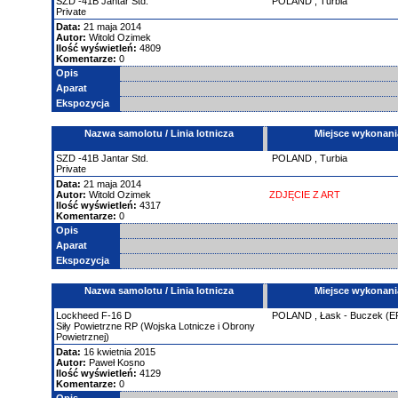
SZD
-41B
Jantar Std.
POLAND
,
Turbia
Private
Data:
21 maja 2014
Autor:
Witold Ozimek
Ilość wyświetleń:
4809
Komentarze:
0
Opis
Aparat
Ekspozycja
Nazwa samolotu / Linia lotnicza
Miejsce wykonani
SZD
-41B
Jantar Std.
POLAND
,
Turbia
Private
Data:
21 maja 2014
Autor:
Witold Ozimek
ZDJĘCIE Z ART
Ilość wyświetleń:
4317
Komentarze:
0
Opis
Aparat
Ekspozycja
Nazwa samolotu / Linia lotnicza
Miejsce wykonani
Lockheed
F-16
D
POLAND
,
Łask - Buczek (E
Siły Powietrzne RP (Wojska Lotnicze i Obrony
Powietrznej)
Data:
16 kwietnia 2015
Autor:
Paweł Kosno
Ilość wyświetleń:
4129
Komentarze:
0