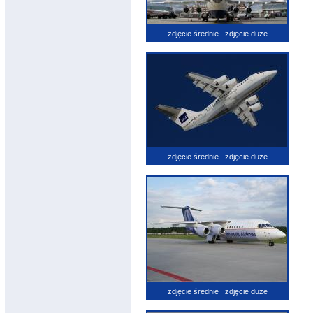
zdjęcie średnie
zdjęcie duże
zdjęcie średnie
zdjęcie duże
zdjęcie średnie
zdjęcie duże