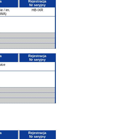
a
Rejestracja
Nr seryjny
e / im.
HB-IXR
PWA)
a
Rejestracja
Nr seryjny
wice
a
Rejestracja
Nr seryjny