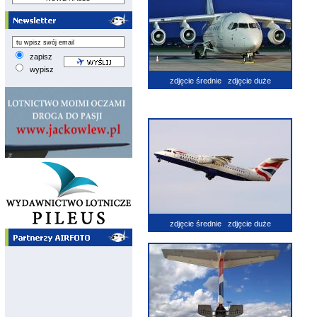
zapisz
wypisz
zdjęcie średnie
zdjęcie duże
zdjęcie średnie
zdjęcie duże