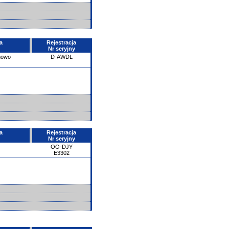
a
Rejestracja
Nr seryjny
howo
D-AWDL
a
Rejestracja
Nr seryjny
OO-DJY
E3302