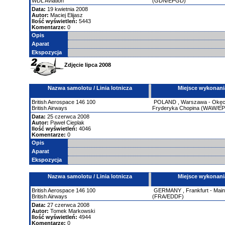
WDL Aviation
(GDN/EPGD)
Data:
19 kwietnia 2008
Autor:
Maciej Elijasz
Ilość wyświetleń:
5443
Komentarze:
0
Opis
Aparat
Ekspozycja
Zdjęcie lipca 2008
Nazwa samolotu / Linia lotnicza
Miejsce wykonani
British Aerospace
146
100
POLAND
,
Warszawa - Okęci
British Airways
Fryderyka Chopina (WAW/E
Data:
25 czerwca 2008
Autor:
Paweł Cieplak
Ilość wyświetleń:
4046
Komentarze:
0
Opis
Aparat
Ekspozycja
Nazwa samolotu / Linia lotnicza
Miejsce wykonani
British Aerospace
146
100
GERMANY
,
Frankfurt - Main
British Airways
(FRA/EDDF)
Data:
27 czerwca 2008
Autor:
Tomek Markowski
Ilość wyświetleń:
4944
Komentarze:
0