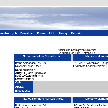
powietrznych
Download
Forum
Linki
Newsy
Kontakt
Znaleziono pasujących rekordów: 9
Aktualnie: od 1 do 9, strona 1 z 1
Nazwa samolotu / Linia lotnicza
Miejsce wykonani
British Aerospace
146
100
POLAND
,
Warszawa - Okęci
Royal Air Force (RAF)
Fryderyka Chopina (WAW/E
Data:
grudzień 2015
Autor:
Łukasz Dutkiewicz
Ilość wyświetleń:
4548
Komentarze:
0
Opis
Aparat
Ekspozycja
Nazwa samolotu / Linia lotnicza
Miejsce wykonani
British Aerospace
146
100
POLAND
,
Gdańsk - Rębiec