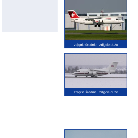
zdjęcie średnie
zdjęcie duże
zdjęcie średnie
zdjęcie duże