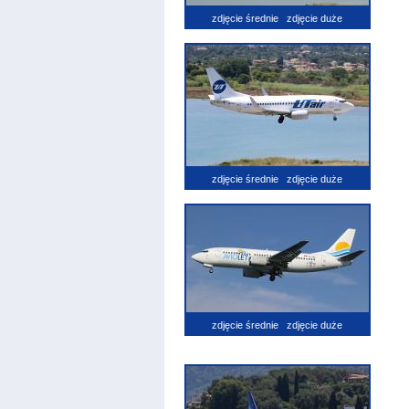
zdjęcie średnie
zdjęcie duże
zdjęcie średnie
zdjęcie duże
zdjęcie średnie
zdjęcie duże