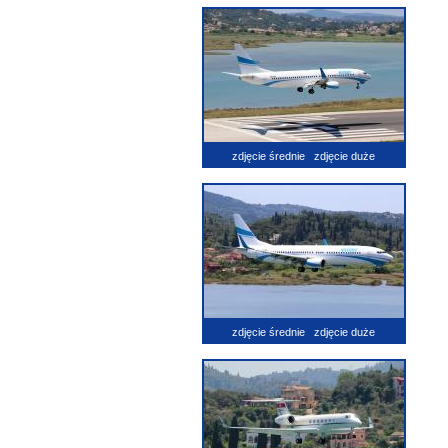
zdjęcie średnie
zdjęcie duże
zdjęcie średnie
zdjęcie duże