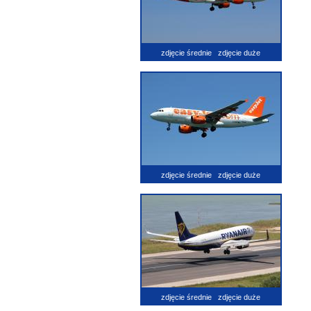
zdjęcie średnie
zdjęcie duże
zdjęcie średnie
zdjęcie duże
zdjęcie średnie
zdjęcie duże