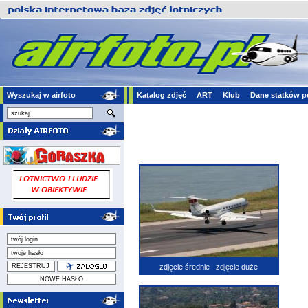
Wyszukaj w airfoto
Katalog zdjęć
ART
Klub
Dane statków p
zdjęcie średnie
zdjęcie duże