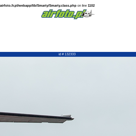
irfoto.fr.pl/webapp/lib/Smarty/Smarty.class.php
on line
1102
id # 132333