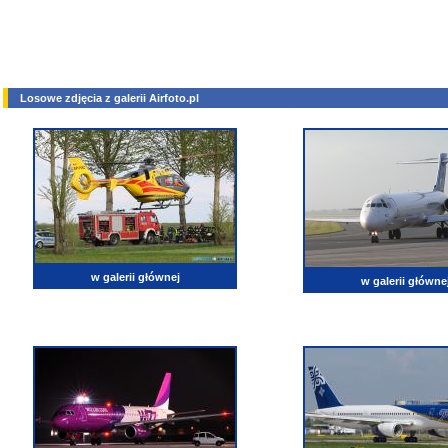
Losowe zdjęcia z galerii Airfoto.pl
w galerii głównej
w galerii główne