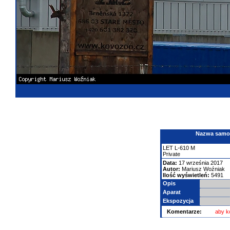
Nazwa samolo
LET
L-610 M
Private
Data:
17 września 2017
Autor:
Mariusz Woźniak
Ilość wyświetleń:
5491
Opis
Aparat
Ekspozycja
Komentarze:
aby k