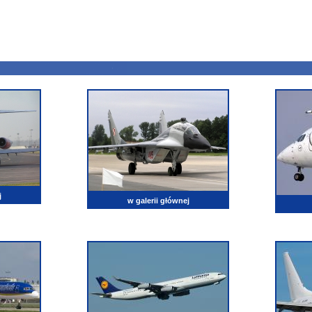
j
w galerii głównej