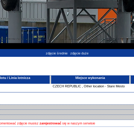
zdjęcie średnie
zdjęcie duże
tu / Linia lotnicza
Miejsce wykonania
CZECH REPUBLIC
,
Other location - Stare Mesto
omentować zdjęcie musisz
zarejestrować
się w naszym serwisie