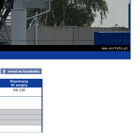
Rejestracja
Nr seryjny
OK-130