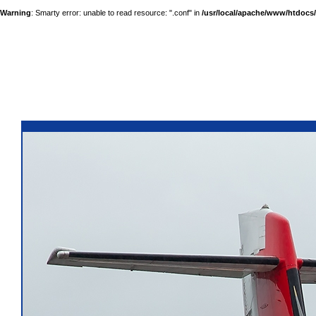
Warning
: Smarty error: unable to read resource: ".conf" in
/usr/local/apache/www/htdocs/a