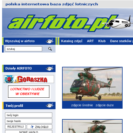
Wyszukaj w airfoto
Katalog zdjęć
ART
Klub
Dane statków 
zdjęcie średnie
zdjęcie duże