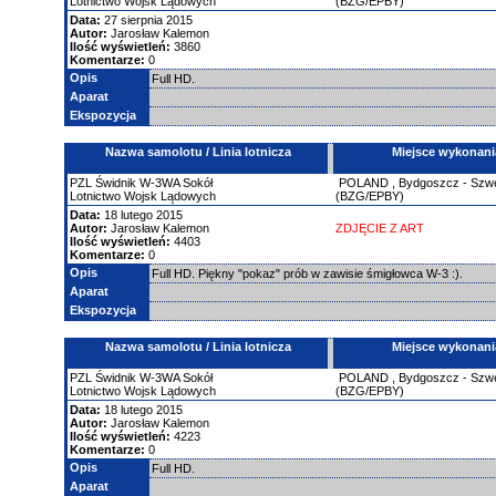
Lotnictwo Wojsk Lądowych
(BZG/EPBY)
Data:
27 sierpnia 2015
Autor:
Jarosław Kalemon
Ilość wyświetleń:
3860
Komentarze:
0
Opis
Full HD.
Aparat
Ekspozycja
Nazwa samolotu / Linia lotnicza
Miejsce wykonani
PZL Świdnik
W-3WA Sokół
POLAND
,
Bydgoszcz - Szw
Lotnictwo Wojsk Lądowych
(BZG/EPBY)
Data:
18 lutego 2015
Autor:
Jarosław Kalemon
ZDJĘCIE Z ART
Ilość wyświetleń:
4403
Komentarze:
0
Opis
Full HD. Piękny "pokaz" prób w zawisie śmigłowca W-3 :).
Aparat
Ekspozycja
Nazwa samolotu / Linia lotnicza
Miejsce wykonani
PZL Świdnik
W-3WA Sokół
POLAND
,
Bydgoszcz - Szw
Lotnictwo Wojsk Lądowych
(BZG/EPBY)
Data:
18 lutego 2015
Autor:
Jarosław Kalemon
Ilość wyświetleń:
4223
Komentarze:
0
Opis
Full HD.
Aparat