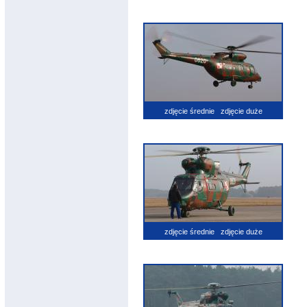
zdjęcie średnie
zdjęcie duże
zdjęcie średnie
zdjęcie duże