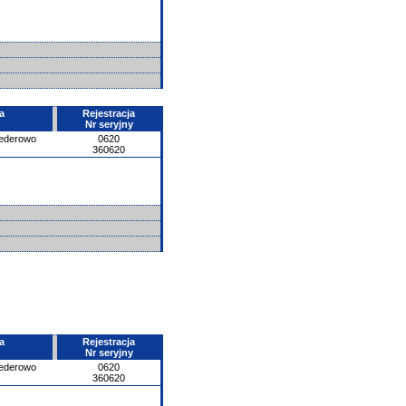
a
Rejestracja
Nr seryjny
ederowo
0620
360620
a
Rejestracja
Nr seryjny
ederowo
0620
360620