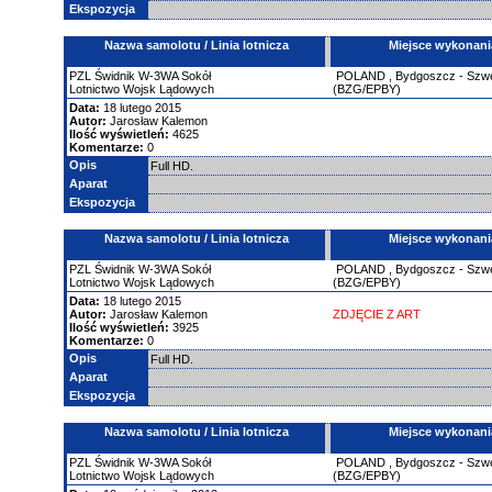
Ekspozycja
Nazwa samolotu / Linia lotnicza
Miejsce wykonani
PZL Świdnik
W-3WA Sokół
POLAND
,
Bydgoszcz - Szw
Lotnictwo Wojsk Lądowych
(BZG/EPBY)
Data:
18 lutego 2015
Autor:
Jarosław Kalemon
Ilość wyświetleń:
4625
Komentarze:
0
Opis
Full HD.
Aparat
Ekspozycja
Nazwa samolotu / Linia lotnicza
Miejsce wykonani
PZL Świdnik
W-3WA Sokół
POLAND
,
Bydgoszcz - Szw
Lotnictwo Wojsk Lądowych
(BZG/EPBY)
Data:
18 lutego 2015
Autor:
Jarosław Kalemon
ZDJĘCIE Z ART
Ilość wyświetleń:
3925
Komentarze:
0
Opis
Full HD.
Aparat
Ekspozycja
Nazwa samolotu / Linia lotnicza
Miejsce wykonani
PZL Świdnik
W-3WA Sokół
POLAND
,
Bydgoszcz - Szw
Lotnictwo Wojsk Lądowych
(BZG/EPBY)