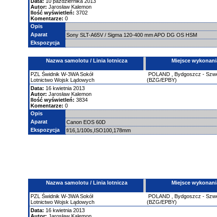
Data:
10 października 2013
Autor:
Jarosław Kalemon
Ilość wyświetleń:
3702
Komentarze:
0
Opis
Aparat
Sony SLT-A65V / Sigma 120-400 mm APO DG OS HSM
Ekspozycja
Nazwa samolotu / Linia lotnicza
Miejsce wykonani
PZL Świdnik
W-3WA Sokół
POLAND
,
Bydgoszcz - Szw
Lotnictwo Wojsk Lądowych
(BZG/EPBY)
Data:
16 kwietnia 2013
Autor:
Jarosław Kalemon
Ilość wyświetleń:
3834
Komentarze:
0
Opis
Aparat
Canon EOS 60D
Ekspozycja
f/16,1/100s,ISO100,178mm
Nazwa samolotu / Linia lotnicza
Miejsce wykonani
PZL Świdnik
W-3WA Sokół
POLAND
,
Bydgoszcz - Szw
Lotnictwo Wojsk Lądowych
(BZG/EPBY)
Data:
16 kwietnia 2013
Autor:
Jarosław Kalemon