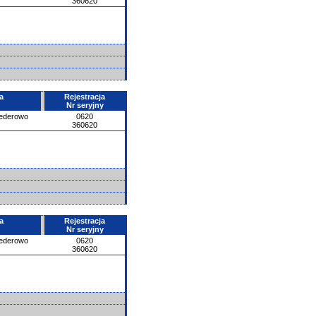
360620
a
Rejestracja
Nr seryjny
ederowo
0620
360620
a
Rejestracja
Nr seryjny
ederowo
0620
360620