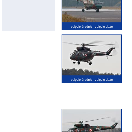
zdjęcie średnie
zdjęcie duże
zdjęcie średnie
zdjęcie duże