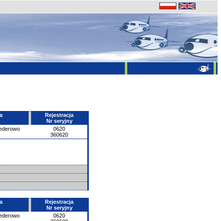
a
Rejestracja
Nr seryjny
ederowo
0620
360620
a
Rejestracja
Nr seryjny
ederowo
0620