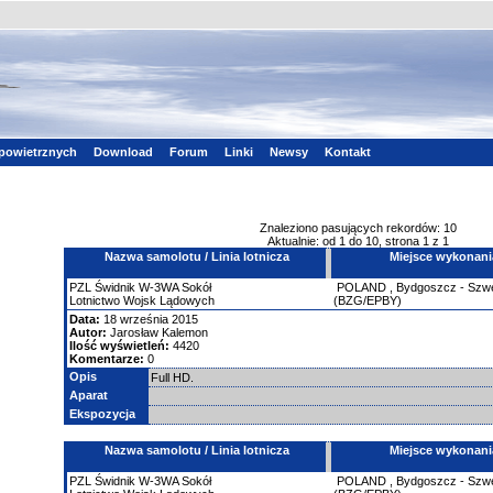
powietrznych
Download
Forum
Linki
Newsy
Kontakt
Znaleziono pasujących rekordów: 10
Aktualnie: od 1 do 10, strona 1 z 1
Nazwa samolotu / Linia lotnicza
Miejsce wykonani
PZL Świdnik
W-3WA Sokół
POLAND
,
Bydgoszcz - Szw
Lotnictwo Wojsk Lądowych
(BZG/EPBY)
Data:
18 września 2015
Autor:
Jarosław Kalemon
Ilość wyświetleń:
4420
Komentarze:
0
Opis
Full HD.
Aparat
Ekspozycja
Nazwa samolotu / Linia lotnicza
Miejsce wykonani
PZL Świdnik
W-3WA Sokół
POLAND
,
Bydgoszcz - Szw