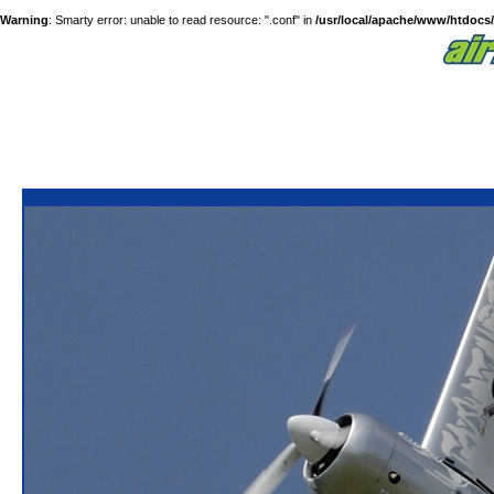
Warning
: Smarty error: unable to read resource: ".conf" in
/usr/local/apache/www/htdocs/a