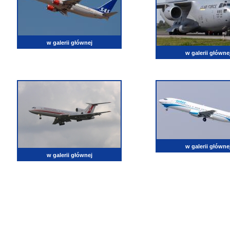
w galerii głównej
w galerii główne
w galerii główne
w galerii głównej
lotnictwo, zdjęcia lotnicze, fotografia, pasja, lotnisko, klub miłoników lotnictwa, balony, samol