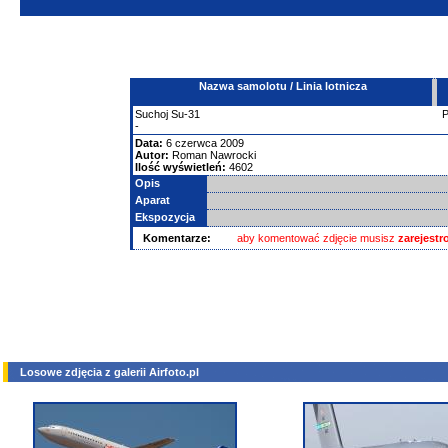
Nazwa samolotu / Linia lotnicza
Suchoj
Su-31
-
Data:
6 czerwca 2009
Autor:
Roman Nawrocki
Ilość wyświetleń:
4602
Opis
Aparat
Ekspozycja
Komentarze:
aby komentować zdjęcie musisz
zarejest
Losowe zdjęcia z galerii Airfoto.pl