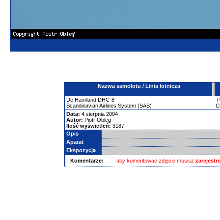
Nazwa samolotu / Linia lotnicza
De Havilland
DHC-8
Scandinavian Airlines System (SAS)
C
Data:
4 sierpnia 2004
Autor:
Piotr Obleg
Ilość wyświetleń:
3187
Opis
Aparat
Ekspozycja
Komentarze:
aby komentować zdjęcie musisz
zarejest