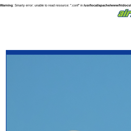
Warning
: Smarty error: unable to read resource: ".conf" in
/usr/local/apache/www/htdocs/a