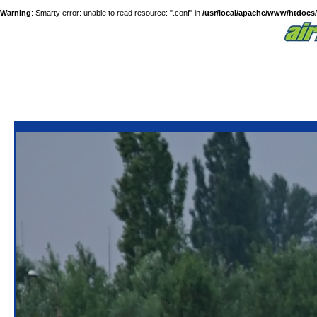
Warning
: Smarty error: unable to read resource: ".conf" in
/usr/local/apache/www/htdocs/a