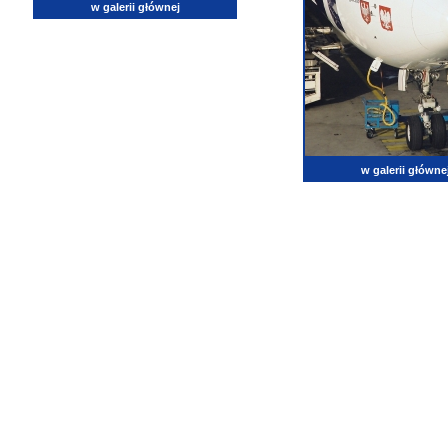
w galerii głównej
w galerii główne
lotnictwo, zdjęcia lotnicze, fotografia, pasja, lotnisko, klub miłoników lotnictwa, balony, samol