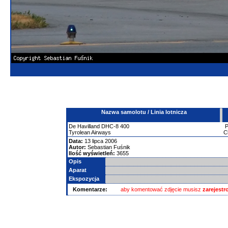
Nazwa samolotu / Linia lotnicza
De Havilland
DHC-8
400
Tyrolean Airways
C
Data:
13 lipca 2006
Autor:
Sebastian Fuśnik
Ilość wyświetleń:
3655
Opis
Aparat
Ekspozycja
Komentarze:
aby komentować zdjęcie musisz
zarejest