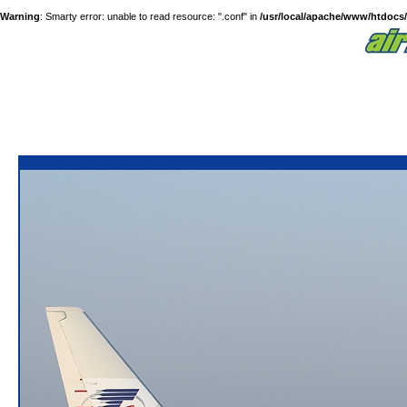
Warning
: Smarty error: unable to read resource: ".conf" in
/usr/local/apache/www/htdocs/a