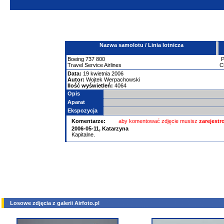
Nazwa samolotu / Linia lotnicza
Boeing
737
800
Travel Service Airlines
C
Data:
19 kwietnia 2006
Autor:
Wojtek Werpachowski
Ilość wyświetleń:
4064
Opis
Aparat
Ekspozycja
Komentarze:
aby komentować zdjęcie musisz
zarejest
2006-05-11,
Katarzyna
Kapitalne.
Losowe zdjęcia z galerii Airfoto.pl