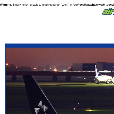
Warning
: Smarty error: unable to read resource: ".conf" in
/usr/local/apache/www/htdocs/a