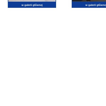
w galerii głównej
w galerii główne
lotnictwo, zdjęcia lotnicze, fotografia, pasja, lotnisko, klub miłoników lotnictwa, balony, samol