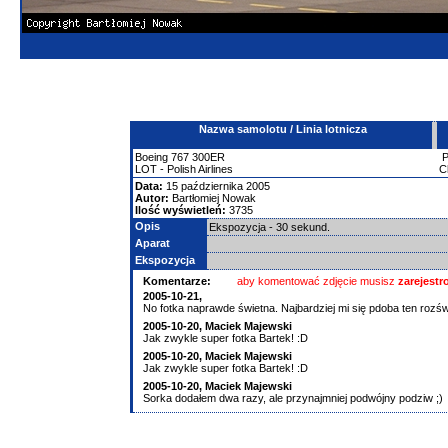
Nazwa samolotu / Linia lotnicza
Boeing
767
300ER
LOT - Polish Airlines
C
Data:
15 października 2005
Autor:
Bartłomiej Nowak
Ilość wyświetleń:
3735
Opis
Ekspozycja - 30 sekund.
Aparat
Ekspozycja
Komentarze:
aby komentować zdjęcie musisz
zarejest
2005-10-21,
No fotka naprawde świetna. Najbardziej mi się pdoba ten rozśw
2005-10-20, Maciek Majewski
Jak zwykle super fotka Bartek! :D
2005-10-20, Maciek Majewski
Jak zwykle super fotka Bartek! :D
2005-10-20, Maciek Majewski
Sorka dodałem dwa razy, ale przynajmniej podwójny podziw ;)