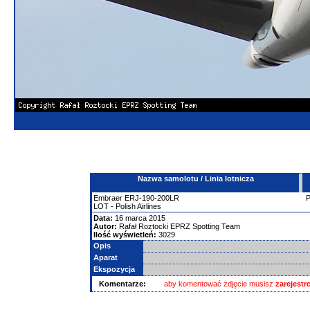
Nazwa samolotu / Linia lotnicza
Embraer
ERJ-190-200LR
LOT - Polish Airlines
Data:
16 marca 2015
Autor:
Rafał Roztocki EPRZ Spotting Team
Ilość wyświetleń:
3029
Opis
Aparat
Ekspozycja
Komentarze:
aby komentować zdjęcie musisz
zarejest