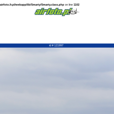
irfoto.fr.pl/webapp/lib/Smarty/Smarty.class.php
on line
1102
id # 121997