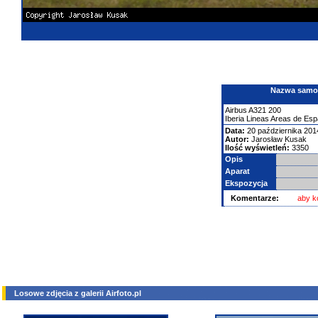
Nazwa samolo
Airbus
A321
200
Iberia Lineas Areas de Esp
Data:
20 października 201
Autor:
Jarosław Kusak
Ilość wyświetleń:
3350
Opis
Aparat
Ekspozycja
Komentarze:
aby k
Losowe zdjęcia z galerii Airfoto.pl