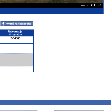
Rejestracja
Nr seryjny
EC-IGK