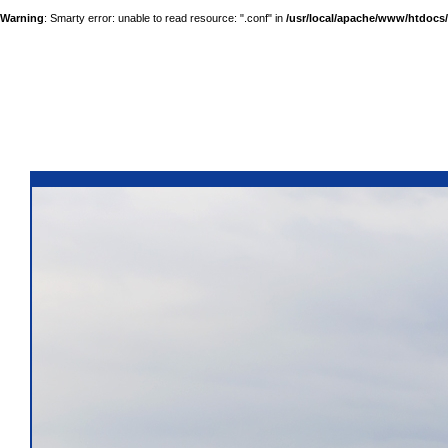
Warning
: Smarty error: unable to read resource: ".conf" in
/usr/local/apache/www/htdocs/a