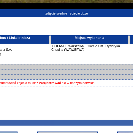
zdjęcie średnie
zdjęcie duże
tu / Linia lotnicza
Miejsce wykonania
POLAND
,
Warszawa - Okęcie / im. Fryderyka
ana S.A.
Chopina (WAW/EPWA)
4
omentować zdjęcie musisz
zarejestrować
się w naszym serwisie