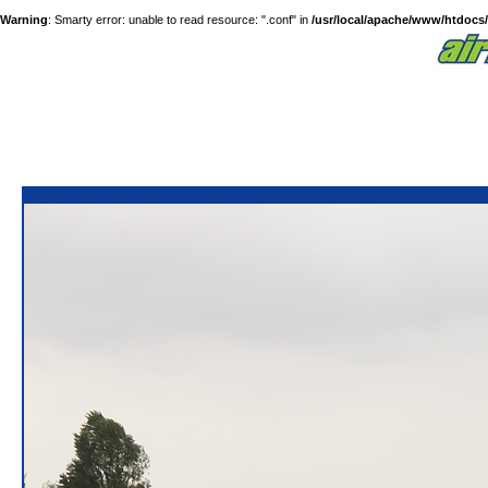
Warning
: Smarty error: unable to read resource: ".conf" in
/usr/local/apache/www/htdocs/a