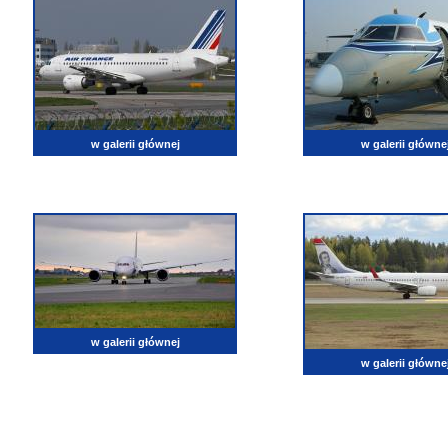
w galerii głównej
w galerii główne
w galerii głównej
w galerii główne
lotnictwo, zdjęcia lotnicze, fotografia, pasja, lotnisko, klub miłoników lotnictwa, balony, samol