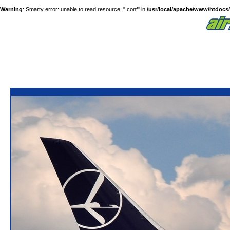
Warning
: Smarty error: unable to read resource: ".conf" in
/usr/local/apache/www/htdocs/a