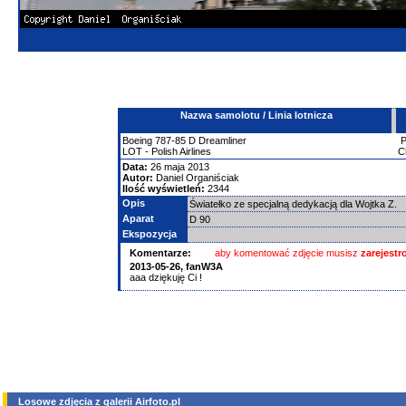
Nazwa samolotu / Linia lotnicza
Boeing
787-85 D Dreamliner
LOT - Polish Airlines
C
Data:
26 maja 2013
Autor:
Daniel Organiściak
Ilość wyświetleń:
2344
Opis
Światełko ze specjalną dedykacją dla Wojtka Z.
Aparat
D 90
Ekspozycja
Komentarze:
aby komentować zdjęcie musisz
zarejest
2013-05-26,
fanW3A
aaa dziękuję Ci !
Losowe zdjęcia z galerii Airfoto.pl