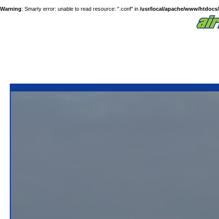
Warning
: Smarty error: unable to read resource: ".conf" in
/usr/local/apache/www/htdocs/a