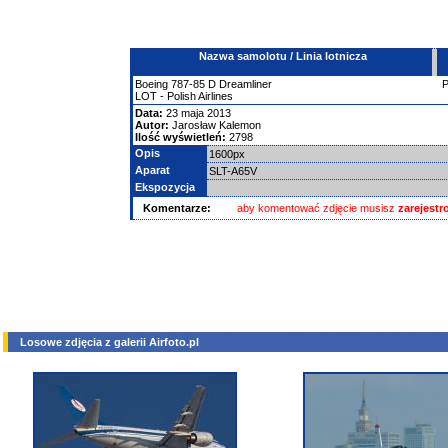
Nazwa samolotu / Linia lotnicza
Boeing
787-85 D Dreamliner
LOT - Polish Airlines
Data:
23 maja 2013
Autor:
Jarosław Kalemon
Ilość wyświetleń:
2798
Opis
1600px
Aparat
SLT-A65V
Ekspozycja
Komentarze:
aby komentować zdjęcie musisz
zarejest
Losowe zdjęcia z galerii Airfoto.pl