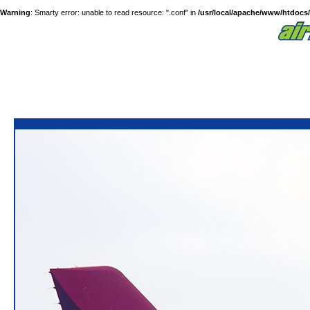
Warning
: Smarty error: unable to read resource: ".conf" in
/usr/local/apache/www/htdocs/a