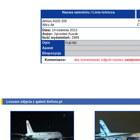
Nazwa samolotu / Linia lotnicza
Airbus
A320
200
Wizz Air
C
Data:
14 kwietnia 2013
Autor:
Jarosław Kusak
Ilość wyświetleń:
2989
Opis
Full HD
Aparat
Ekspozycja
Komentarze:
aby komentować zdjęcie musisz
zarejest
Losowe zdjęcia z galerii Airfoto.pl