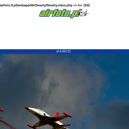
irfoto.fr.pl/webapp/lib/Smarty/Smarty.class.php
on line
1102
id # 86722