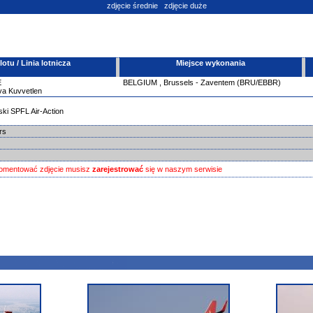
zdjęcie średnie
zdjęcie duże
tu / Linia lotnicza
Miejsce wykonania
E
BELGIUM
,
Brussels - Zaventem (BRU/EBBR)
va Kuvvetlen
ki SPFL Air-Action
ars
omentować zdjęcie musisz
zarejestrować
się w naszym serwisie