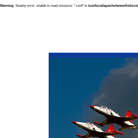
Warning
: Smarty error: unable to read resource: ".conf" in
/usr/local/apache/www/htdocs/a