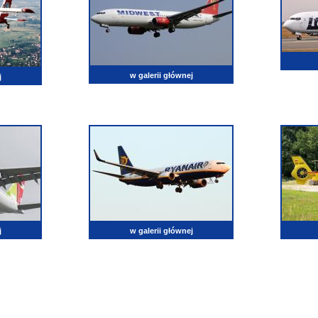
w galerii głównej
j
j
w galerii głównej