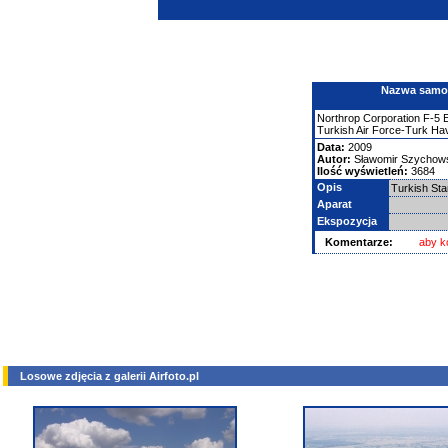
Nazwa samolo
Northrop Corporation
F-5
Turkish Air Force-Turk Ha
Data:
2009
Autor:
Sławomir Szychows
Ilość wyświetleń:
3684
Opis
Turkish St
Aparat
Ekspozycja
Komentarze:
aby k
Losowe zdjęcia z galerii Airfoto.pl